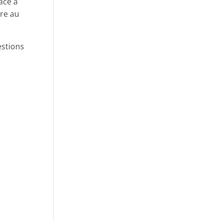
ace à
ire au
estions