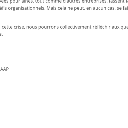
es pour aînés, tout comme d’autres entreprises, fassent f
défis organisationnels. Mais cela ne peut, en aucun cas, se fa
 à cette crise, nous pourrons collectivement réfléchir aux qu
s.
 CAAP