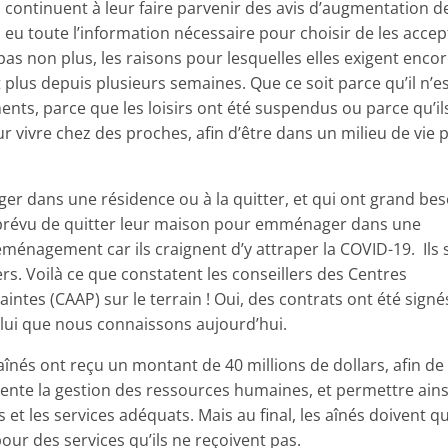
 continuent à leur faire parvenir des avis d’augmentation d
as eu toute l’information nécessaire pour choisir de les acce
 pas non plus, les raisons pour lesquelles elles exigent enco
t plus depuis plusieurs semaines. Que ce soit parce qu’il n’e
nts, parce que les loisirs ont été suspendus ou parce qu’il
vivre chez des proches, afin d’être dans un milieu de vie 
ager dans une résidence ou à la quitter, et qui ont grand be
le, prévu de quitter leur maison pour emménager dans une
ménagement car ils craignent d’y attraper la COVID-19. Ils 
rs. Voilà ce que constatent les conseillers des Centres
ntes (CAAP) sur le terrain ! Oui, des contrats ont été signé
 celui que nous connaissons aujourd’hui.
înés ont reçu un montant de 40 millions de dollars, afin d
ente la gestion des ressources humaines, et permettre ains
s et les services adéquats. Mais au final, les aînés doivent 
our des services qu’ils ne reçoivent pas.