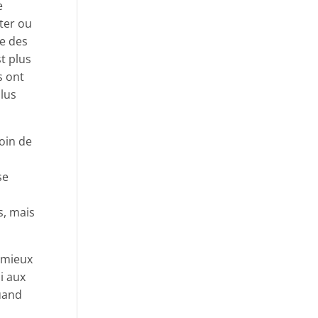
e
pter ou
re des
st plus
s ont
plus
soin de
se
s, mais
e mieux
i aux
quand