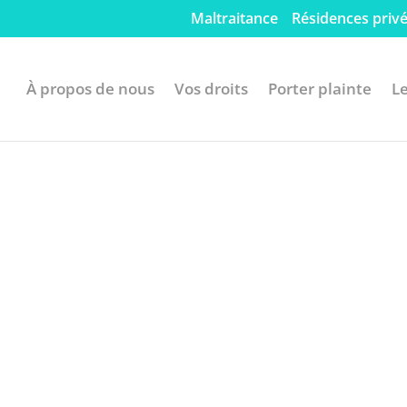
Maltraitance
Résidences privé
À propos de nous
Vos droits
Porter plainte
L