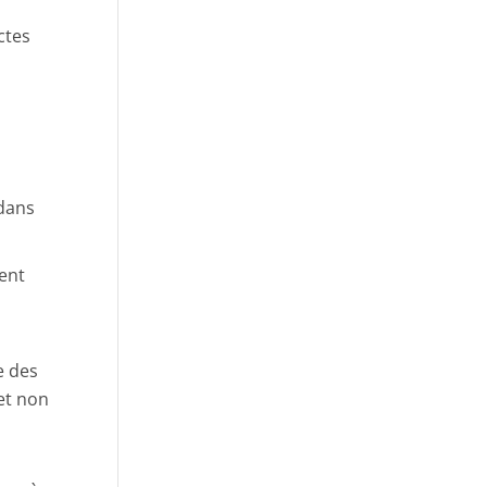
ctes
 dans
ment
e des
 et non