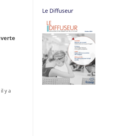
Le Diffuseur
uverte
l y a
.